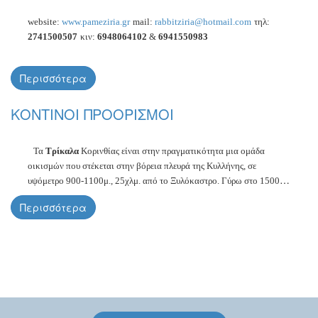
website:
www.pameziria.gr
mail:
rabbitziria@hotmail.com
τηλ:
2741500507
κιν:
6948064102
&
6941550983
Περισσότερα
ΚΟΝΤΙΝΟΙ ΠΡΟΟΡΙΣΜΟΙ
Τα
Τρίκαλα
Κορινθίας είναι στην πραγματικότητα μια ομάδα
οικισμών που στέκεται στην βόρεια πλευρά της Κυλλήνης, σε
υψόμετρο 900-1100μ., 25χλμ. από το Ξυλόκαστρο. Γύρω στο 1500,
πολλές βυζαντινές αρχοντικές οικογένειες, με κορυφαία αυτή των
Περισσότερα
Νοταράδων, βρήκαν καταφύγιο και εγκαταστάθηκαν στον οικισμό
των Ανω Τρικάλων, προσδίδοντάς του μιαν ιδιαίτερη αρχοντιά και
κύρος σε όλη την Πελοπόννησο.
Τα Τρίκαλα ήταν πάντα φημισμένα
για την φυσική ομορφιά τους και έγιναν πολύ νωρίς (από τις αρχές
του 20ου αι.) σημαντικός παραθεριστικός προορισμός, που
προσείλκυε πολλούς επιφανείς της εποχής. Σήμερα είναι ένας από
τους πιο ανεπτυγμένους τουριστικά προορισμούς της ορεινής
Πελοποννήσου.
Η
Ζάχολη
(Εβροστίνα ) είναι μόλις 13χλμ. από το