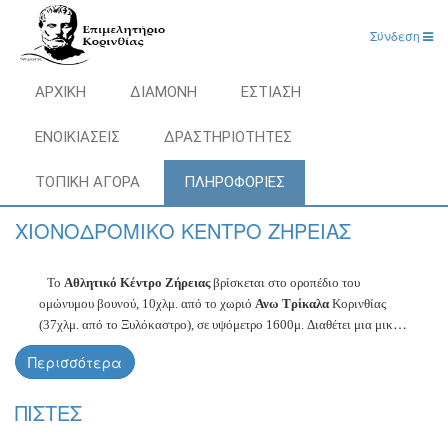
Σύνδεση
ΑΡΧΙΚΗ
ΔΙΑΜΟΝΗ
ΕΣΤΙΑΣΗ
ΕΝΟΙΚΙΑΣΕΙΣ
ΔΡΑΣΤΗΡΙΟΤΗΤΕΣ
ΤΟΠΙΚΗ ΑΓΟΡΑ
ΠΛΗΡΟΦΟΡΊΕΣ
ΧΙΟΝΟΔΡΟΜΙΚΟ ΚΕΝΤΡΟ ΖΗΡΕΙΑΣ
Το
Αθλητικό Κέντρο Ζήρειας
βρίσκεται στο οροπέδιο του
ομώνυμου βουνού, 10χλμ. από το χωριό
Ανω Τρίκαλα
Κορινθίας
(37χλμ. από το Ξυλόκαστρο), σε υψόμετρο 1600μ.
Διαθέτει μια μικρή
εύκολη πίστα και ένα μικρό Σαλέ, όπου εδρεύουν διάφορες
Περισσότερα
δραστηριότητες ορεινής αναψυχής και άθλησης. Η τοποθεσία είναι
εξαιρετικά όμορφη και προσφέρει πρόσβαση στην κορυφή της
ΠΙΣΤΕΣ
Ζήρειας (Κυλλήνης) και σε πολλές τοποθεσίες του μεγάλου αυτού
βουνού, του φημισμένου για το φυσικό του κάλλος.
Τα κοντινά