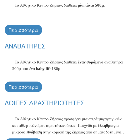
Τρίκαλα Κορινθίας είναι ένας πολύ αναπτυγμένος τουριστικά ορεινός
Το Αθλητικό Κέντρο Ζήρειας διαθέτει
μία πίστα 500μ.
προορισμός με πολλές υποδομές φιλοξενίας και εστίασης.
Περισσότερα
ΑΝΑΒΑΤΗΡΕΣ
Το Αθλητικό Κέντρο Ζήρειας διαθέτει
έναν συρόμενο
αναβατήρα
500μ.
και ένα
baby lift
180μ.
Περισσότερα
ΛΟΙΠΕΣ ΔΡΑΣΤΗΡΙΟΤΗΤΕΣ
Το Αθλητικό Κέντρο Ζήρειας προσφέρει μια σειρά ψυχαγωγικών
και αθλητικών δραστηριοτήτων, όπως:
Παιχνίδι με
έλκηθρα
για
μικρούς
Ανάβαση
στην κορυφή της Ζήρειας
από σηματοδοτημένο
μονοπάτι
Ορειβατικό σκι
στην κορυφή (2374 μ.), με οδηγό