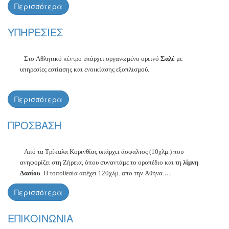
Περισσότερα
Snowmobile
Διαδρομές
με τζιπ
Περιήγηση στο βουνό με
όχημα
χιονιού
Χειμερινή διαβίωση
για ομάδες και συλλόγους
ΥΠΗΡΕΣΙΕΣ
Πεζοπορικές διαδρομές
Paintball
Στο Αθλητικό κέντρο υπάρχει οργανωμένο ορεινό
Σαλέ
με
υπηρεσίες εστίασης και ενοικίασης εξοπλισμού.
Περισσότερα
ΠΡΟΣΒΑΣΗ
Από τα Τρίκαλα Κορινθίας υπάρχει άσφαλτος (10χλμ.) που
ανηφορίζει στη Ζήρεια,
όπου συναντάμε το οροπέδιο και τη
λίμνη
Δασίου
.
Η τοποθεσία απέχει 120χλμ. απο την Αθήνα.
Περισσότερα
ΕΠΙΚΟΙΝΩΝΙΑ