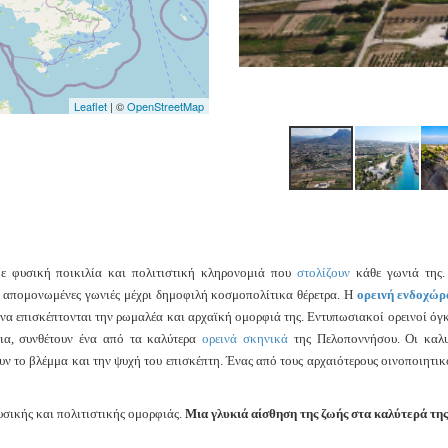
Leaflet
| ©
OpenStreetMap
Με φυσική ποικιλία και πολιτιστική κληρονομιά που
στολίζουν
κάθε γωνιά της.
ς απομονωμένες γωνιές μέχρι δημοφιλή κοσμοπολίτικα θέρετρα. Η
ορεινή ενδοχώρ
 να επισκέπτονται την ρωμαλέα και αρχαϊκή ομορφιά της. Εντυπωσιακοί ορεινοί όγκ
για, συνθέτουν ένα από τα καλύτερα
ορεινά σκηνικά
της Πελοποννήσου. Οι καλυ
ουν το βλέμμα και την ψυχή του επισκέπτη. Ένας από τους αρχαιότερους οινοποιητικ
υσικής και πολιτιστικής ομορφιάς.
Μια γλυκιά αίσθηση της ζωής στα καλύτερά της