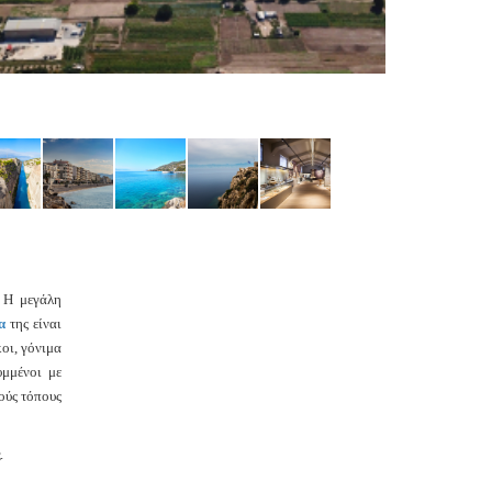
 Η μεγάλη
α
της είναι
οι, γόνιμα
μμένοι με
ούς τόπους
.